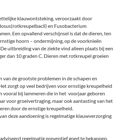
ettelijke klauwontsteking, veroorzaakt door
osus(rotkreupelbacil) en Fusobacterium
n. Een opvallend verschijnsel is dat de dieren, ten
ernstige hoorn – ondermijning, op de voorknieën
 De uitbreiding van de ziekte vind alleen plaats bij een
er dan 10 graden C. Dieren met rotkreupel groeien
én van de grootste problemen in de schapen en
Het zorgt op veel bedrijven voor ernstige kreupelheid
en vooral bij lammeren die in het voorjaar geboren
daar voor groeivertraging, maar ook aantasting van het
ieren door de ernstige kreupelheid.
van deze aandoening is regelmatige klauwverzorging
adviseerd regelmatig preventief goed te bekappen.