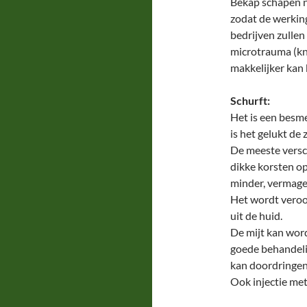
Bekap schapen ni
zodat de werkin
bedrijven zullen
microtrauma (kn
makkelijker kan
Schurft:
Het is een besme
is het gelukt de 
De meeste versch
dikke korsten op
minder, vermage
Het wordt veroor
uit de huid.
De mijt kan wor
goede behandelin
kan doordringen 
Ook injectie met