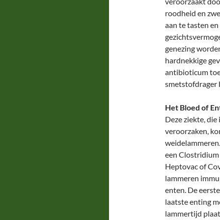
veroorzaakt doo
roodheid en zwel
aan te tasten en
gezichtsvermogen
genezing worden
hardnekkige gev
antibioticum to
smetstofdrager b
Het Bloed of E
Deze ziekte, die
veroorzaken, kom
weidelammeren. 
een Clostridium 
Heptovac of Cov
lammeren immuun
enten. De eerst
laatste enting 
lammertijd plaa