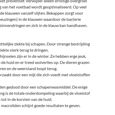
et preventief. Verwijder alleen ernstige overgroei
g van het voetbad wordt geoptimaliseerd. Op veel
 de klauwen vanzelf slijten. Bekappen zorgt voor
euzingen) in de klauwen waardoor de bacterie
 binnendringen en zich in de klauw kan handhaven.
ttelijke ziekte bij schapen. Door strenge bestrijding
ziekte sterk terug te dringen.
ijnselen zijn er in de winter. Ze hebben erge jeuk,
 de huid en er treed wolverlies op. De dieren grazen
ren en de weerstand loopt terug.
zaakt door een mijt die zich voedt met vloeistoffen
den gedood door een schapenwasmiddel. De enige
g is de totale onderdompeling waarbij de vloeistof
tot in de korsten van de huid.
 macroliden schijnt goede resultaten te geven.