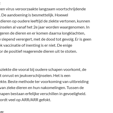
:
 een virus veroorzaakte langzaam voortschrijdende
 De aandoening is besmettelijk. Hoewel
dieren op oudere leeftijd de ziekte vertonen, kunnen
jnselen al vanaf het 2e jaar worden waargenomen. In
geren de dieren en er komen daarna longklachten,
e slepend verergert, met de dood tot gevolg. Er is geen
 vaccinatie of inenting is er niet. De enige
or de positief reagerende dieren uit te stoten.
ziekte die vooral bij oudere schapen voorkomt, de
t onrust en jeukverschijnselen. Het is een
iekte. Beste methode ter voorkoming van uitbreiding
 van zieke dieren en hun nakomelingen. Tussen de
hapen bestaan erfelijke verschillen in gevoeligheid.
ordt veel op ARR/ARR gefokt.
n: