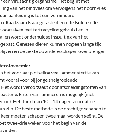
r een virusachtig organisme. Het begint met
ling van het bindvlies om vervolgens het hoornvlies
 dan aanleiding is tot een verminderd
. Raadzaam is aangetaste dieren te isoleren. Ter
 oogzalven met tertracycline gebruikt en in
allen wordt onderhuidse inspuiting van het
egepast. Genezen dieren kunnen nog een lange tijd
lijven en de ziekte op andere schapen over brengen.
nterotoxaemie:
 in het voorjaar plotseling veel lammer sterfte kan
t vooral voor bij jonge snelgroeiende
Het wordt veroorzaakt door afscheidingstoffen van
bacterie. Enten van lammeren is mogelijk (met
exin). Het duurt dan 10 – 14 dagen voordat de
 zijn. De beste methode is de drachtige schapen te
e keer moeten schapen twee maal worden geënt. De
moet twee-drie weken voor het begin van de
tsvinden.