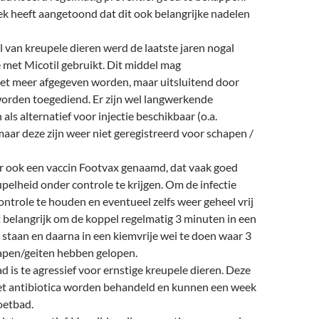
k heeft aangetoond dat dit ook belangrijke nadelen
l van kreupele dieren werd de laatste jaren nogal
e met Micotil gebruikt. Dit middel mag
et meer afgegeven worden, maar uitsluitend door
worden toegediend. Er zijn wel langwerkende
als alternatief voor injectie beschikbaar (o.a.
aar deze zijn weer niet geregistreerd voor schapen /
er ook een vaccin Footvax genaamd, dat vaak goed
pelheid onder controle te krijgen. Om de infectie
ontrole te houden en eventueel zelfs weer geheel vrij
t belangrijk om de koppel regelmatig 3 minuten in een
 staan en daarna in een kiemvrije wei te doen waar 3
pen/geiten hebben gelopen.
d is te agressief voor ernstige kreupele dieren. Deze
t antibiotica worden behandeld en kunnen een week
oetbad.