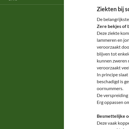
Ziekten bij 
De belangrijkste
Zere bekjes of 
Deze ziekte komt
lammeren en jon
veroorzaakt doo
blijven tot enke
kunnen zweren m
veroorzaakt veel 
In principe slaat
beschadigd is ge
oornummers.
De verspreiding 
Erg oppassen om
Besmettelijke o
Deze vaak koppe