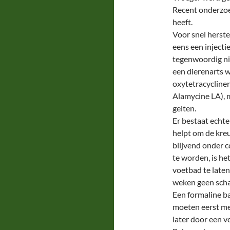
Recent onderzoe
heeft.
Voor snel herste
eens een injecti
tegenwoordig ni
een dierenarts 
oxytetracyclinen 
Alamycine LA), m
geiten.
Er bestaat echt
helpt om de kreu
blijvend onder c
te worden, is he
voetbad te laten
weken geen scha
Een formaline ba
moeten eerst me
later door een v