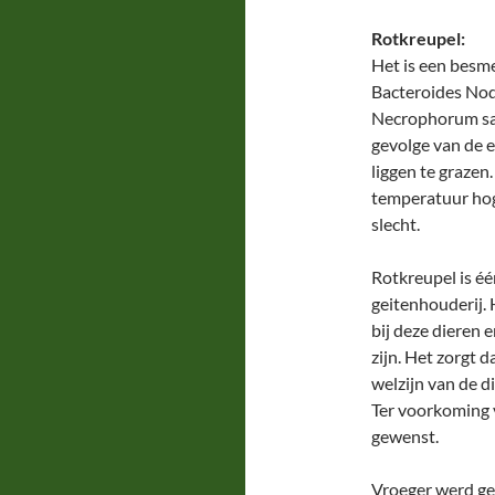
Rotkreupel:
Het is een besm
Bacteroides Nod
Necrophorum same
gevolge van de 
liggen te grazen.
temperatuur hog
slecht.
Rotkreupel is é
geitenhouderij. 
bij deze dieren 
zijn. Het zorgt 
welzijn van de d
Ter voorkoming 
gewenst.
Vroeger werd ge