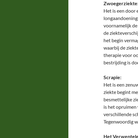
Zwoegerziekte
Het is een door
longaandoening.
voornamelijk de 
de ziekteverschi
het begin verma
waarbij de ziekt
therapie voor ook
bestrijding is do
Scrapie:
Het is een zenuw
ziekte begint me
besmettelijke z
is het opruimen
verschillende sc
Tegenwoordig w
Het Verwentele