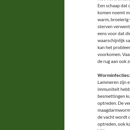
Een schaap dat o
komen noemt men
warm, broeierig 
sterven verwent
eens voor dat die
waarschijnlijk s
kan het problee
voorkomen. Vaak
de rug aan ook z
Worminfecties:
Lammeren zijn e
immuniteit hebb
besmettingen ku
optreden. De ver
maagdarmwormen z
de vacht wordt 
optreden, ook ka