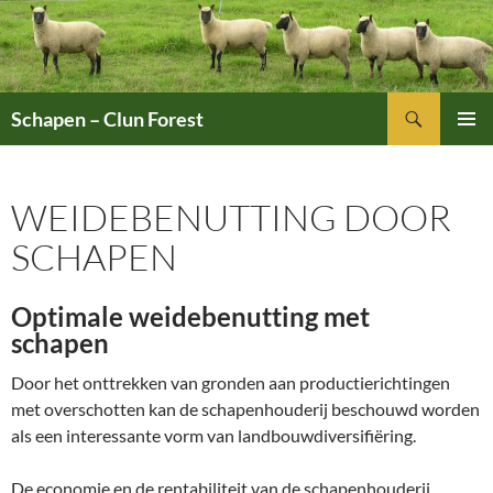
Ga
naar
de
inhoud
Zoeken
Schapen – Clun Forest
PRIMAI
MENU
WEIDEBENUTTING DOOR
SCHAPEN
Optimale weidebenutting met
schapen
Door het onttrekken van gronden aan productierichtingen
met overschotten kan de schapenhouderij beschouwd worden
als een interessante vorm van landbouwdiversifiëring.
De economie en de rentabiliteit van de schapenhouderij