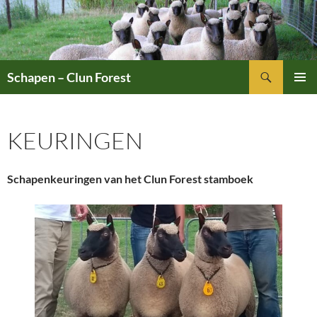
Ga
naar
de
inhoud
Zoeken
Schapen – Clun Forest
PRIMAI
MENU
KEURINGEN
Schapenkeuringen van het Clun Forest stamboek