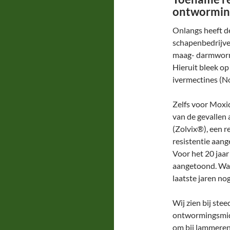
ontwormin
Onlangs heeft d
schapenbedrijve
maag- darmworm
Hieruit bleek o
ivermectines (N
Zelfs voor Moxi
van de gevallen 
(Zolvix®), een r
resistentie aan
Voor het 20 jaar
aangetoond. Waa
laatste jaren no
Wij zien bij ste
ontwormingsmidd
om bij lammeren