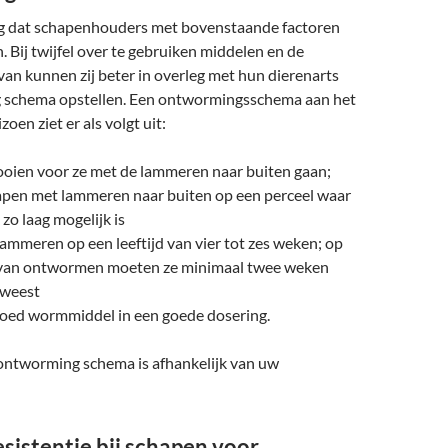
ng dat schapenhouders met bovenstaande factoren
 Bij twijfel over te gebruiken middelen en de
an kunnen zij beter in overleg met hun dierenarts
 schema opstellen. Een ontwormingsschema aan het
zoen ziet er als volgt uit:
oien voor ze met de lammeren naar buiten gaan;
apen met lammeren naar buiten op een perceel waar
o laag mogelijk is
mmeren op een leeftijd van vier tot zes weken; op
van ontwormen moeten ze minimaal twee weken
eweest
goed wormmiddel in een goede dosering.
 ontworming schema is afhankelijk van uw
sistentie bij schapen voor