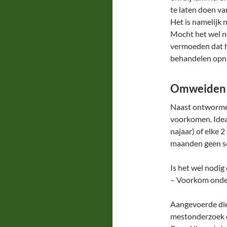
te laten doen va
Het is namelijk 
Mocht het wel n
vermoeden dat h
behandelen opni
Omweiden
Naast ontwormen
voorkomen. Idea
najaar) of elke
maanden geen s
Is het wel nodi
– Voorkom onder
Aangevoerde die
mestonderzoek o