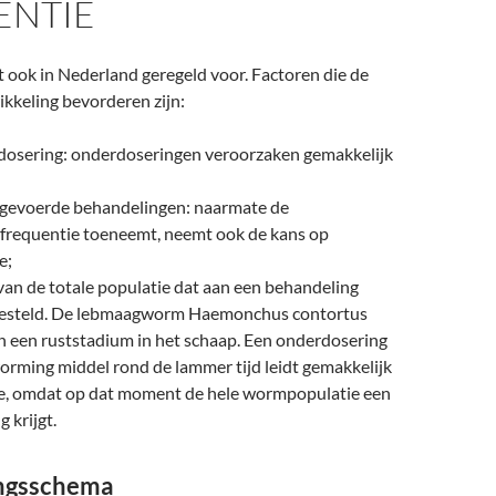
ENTIE
 ook in Nederland geregeld voor. Factoren die de
ikkeling bevorderen zijn:
 dosering: onderdoseringen veroorzaken gemakkelijk
itgevoerde behandelingen: naarmate de
frequentie toeneemt, neemt ook de kans op
e;
van de totale populatie dat aan een behandeling
gesteld. De lebmaagworm Haemonchus contortus
n een ruststadium in het schaap. Een onderdosering
orming middel rond de lammer tijd leidt gemakkelijk
tie, omdat op dat moment de hele wormpopulatie een
 krijgt.
ngsschema