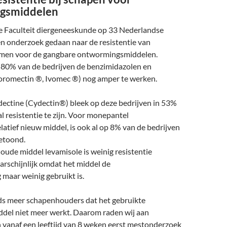
gsmiddelen
e Faculteit diergeneeskunde op 33 Nederlandse
n onderzoek gedaan naar de resistentie van
en voor de gangbare ontwormingsmiddelen.
p 80% van de bedrijven de benzimidazolen en
oromectin ®, Ivomec ®) nog amper te werken.
dectine (Cydectin®) bleek op deze bedrijven in 53%
al resistentie te zijn. Voor monepantel
elatief nieuw middel, is ook al op 8% van de bedrijven
getoond.
 oude middel levamisole is weinig resistentie
rschijnlijk omdat het middel de
g maar weinig gebruikt is.
eds meer schapenhouders dat het gebruikte
el niet meer werkt. Daarom raden wij aan
 vanaf een leeftijd van 8 weken eerst mestonderzoek