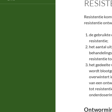
RESIST
Resistentie komt
resistentie ontw
de gebruikte
resistentie;
het aantal u
behandelings
resistentie to
het gedeelte 
wordt bloot
overwintert i
van een ontw
tot resisten
onderdosering
Ontwormi