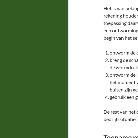
Het is van bela
rekening houden.
toepassing daarv
een ontworming
begin van het sei
ontworm de o
breng de sch
de wormdruk z
ontworm de la
het moment 
buiten zijn g
gebruik een 
De rest van het
bedrijfssituatie.
Toename re