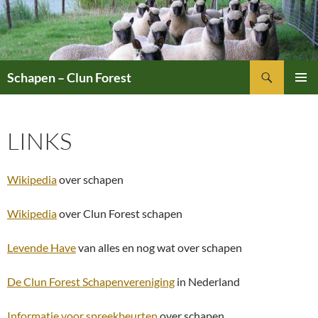
Ga
naar
de
inhoud
Zoeken
Schapen – Clun Forest
PRIMAI
MENU
LINKS
Wikipedia
over schapen
Wikipedia
over Clun Forest schapen
Levende
Have
van alles en nog wat over schapen
De Clun Forest Schapenvereniging
in Nederland
Informatie voor spreekbeurten
over schapen